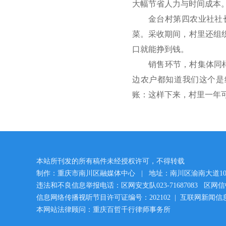
大幅节省人力与时间成本
金台村第四农业社社
菜。采收期间，村里还组
口就能挣到钱。
销售环节，村集体同
边农户都知道我们这个是
账：这样下来，村里一年可
本站所刊发的所有稿件未经授权许可，不得转载
制作：重庆市南川区融媒体中心 | 地址：南川区渝南大道1
违法和不良信息举报电话：区网安支队023-71687083 区网信中心：
信息网络传播视听节目许可证编号：202102 | 互联网新闻信息服
本网站法律顾问：重庆百哲千行律师事务所