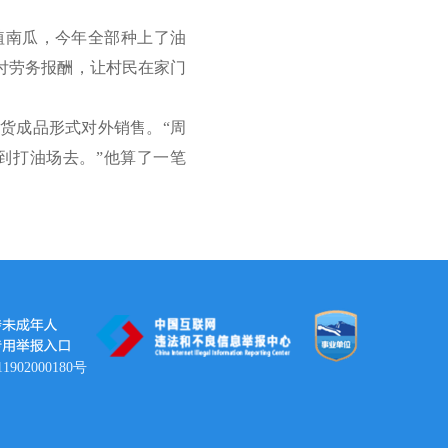
植南瓜，今年全部种上了油
付劳务报酬，让村民在家门
货成品形式对外销售。“周
到打油场去。”他算了一笔
902000180号