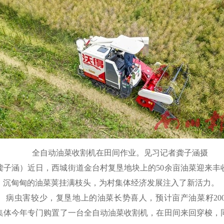
全自动油菜收割机在田间作业。见习记者龚子涵摄
龚子涵）近日，西城街道金台村复垦地块上的50余亩油菜迎来丰
，沉甸甸的油菜荚挂满枝头，为村集体经济发展注入了新活力。
、病虫害较少，复垦地上的油菜长势喜人，预计亩产油菜籽20
集体今年专门购置了一台全自动油菜收割机，在田间来回穿梭，