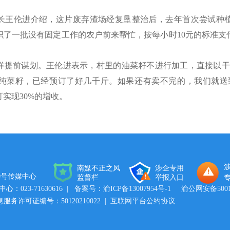
。
长王伦进介绍，这片废弃渣场经复垦整治后，去年首次尝试种
织了一批没有固定工作的农户前来帮忙，按每小时10元的标准支
样提前谋划。王伦进表示，村里的油菜籽不进行加工，直接以干
纯菜籽，已经预订了好几千斤。如果还有卖不完的，我们就送
实现30%的增收。
南媒不正之风
涉企专用
0号传媒中心
监督栏
举报入口
023-71630616
| 备案号：
渝ICP备13007954号-1
渝公网安备50011
务许可证编号：50120210022 |
互联网平台公约协议