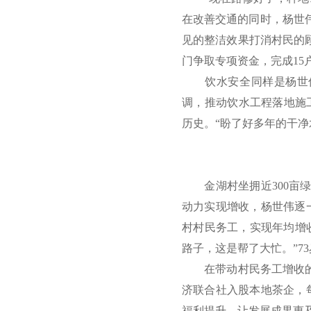
在改善交通的同时，杨世伟
见的整洁效果打消村民的顾
门争取专项资金，完成15
饮水安全同样是杨世伟心
调，推动饮水工程落地施
历史。“盼了好多年的干净
金湖村坐拥近300亩绿
动力实现增收，杨世伟逐
村村民务工，实现年均增收
路子，这是帮了大忙。”7
在带动村民务工增收的同
济联合社入股本地茶企，
福利提升，让发展成果惠