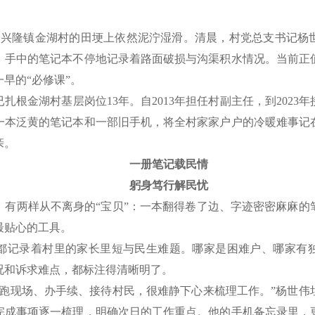
兴隆镇金湖村的田埂上依然泥泞湿滑。清晨，村党总支书记杨
，手中的笔记本不停地记录着路面破损与沟渠积水情况。当前正
早的“必修课”。
根金湖村基层岗位13年。自2013年担任村副主任，到2023
一本泛黄的笔记本和一部旧手机，将全村家家户户的冷暖难事记
亲。
一册笔记载民情
躬身笃行解民忧
两样从不离身的“宝贝”：一本翻得卷了边、字迹密密麻麻的
最贴心的工具。
记录着村里的家长里短与民生难题。哪家是困难户、哪家有独
况和诉求难点，都标注得清晰明了。
现场、办手续、接待村民，很难静下心来梳理工作。”杨世伟
完成事项逐一梳理，明确次日的工作重点。他的手机备忘录里，