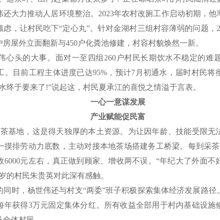
还大力推动人居环境整治。2023年农村改厕工作启动初期，
虑，让村民吃下“定心丸”。针对金湖村三组村容薄弱的问题，2
户房屋外立面翻新与450户化粪池修建，村容村貌焕然一新。
头的大事。面对一至四组260户村民长期饮水不稳定的难
工。目前工程主体进度已达95%，预计7月初通水，届时村民将
水终于要来了!”说起这，村民夏承江的喜悦之情溢于言表。
一心一意谋发展
产业赋能促民富
茶基地，这是得天独厚的本土资源。为让因年龄、技能受限无
一摸排劳动力底数，主动对接本地茶场搭建务工桥梁。每到采茶旺
6000元左右，真正做到顾家、增收两不误。“年纪大了外面
3岁的村民朱贵英对此深有感触。
时，杨世伟还与村支“两委”班子积极探索集体经济发展路径。2
每年获得3万元固定集体分红。所有收益全部用于村内基础设施
及全体村民。