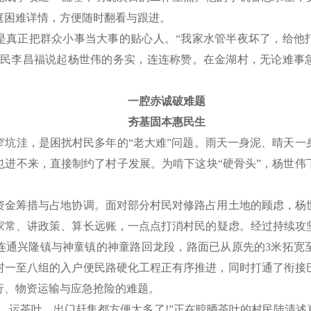
庭困难详情，方便随时翻看与跟进。
正把群众小事当大事的贴心人。“我家水管半夜坏了，给他
村民李昌福说起杨世伟的务实，连连称赞。在金湖村，无论难事
一腔赤诚破难题
夯基固本惠民生
洼，是困扰村民多年的“老大难”问题。雨天一身泥、晴天一
也进不来，直接制约了村子发展。为啃下这块“硬骨头”，杨世伟
筹措与占地协调。面对部分村民对修路占用土地的顾虑，杨
常、讲政策、算长远账，一点点打消村民的疑虑。经过持续攻坚
连通兴隆镇与神童镇的神童路回龙段，路面已从原先的3米拓宽至
村一至八组的入户便民路硬化工程正有序推进，同时打通了衔接
行、物资运输与应急抢险的难题。
运茶叶、出门赶集都方便太多了!”正在晾晒茶叶的村民陆清述