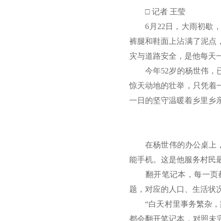
□ 记者 王莹
6月22日，大雨初歇，
裤腿和鞋面上沾满了泥点
灾与道路安全，是他每天一
今年52岁的杨世伟，已扎
惊天动地的壮举，只凭着
一日的坚守温暖着乡里乡
在杨世伟的办公桌上，有
能手机。这是他服务村民
翻开笔记本，每一页都
题，对应的人口、生活状
“白天村里事务繁杂，跑
都会翻开笔记本，对照未