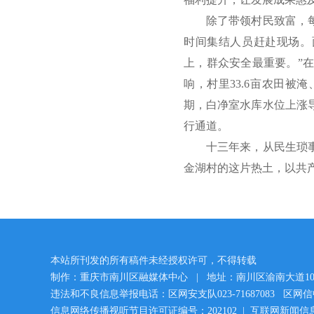
除了带领村民致富，每逢
时间集结人员赶赴现场。
上，群众安全最重要。”在
响，村里33.6亩农田被
期，白净室水库水位上涨
行通道。
十三年来，从民生琐事到
金湖村的这片热土，以共
本站所刊发的所有稿件未经授权许可，不得转载
制作：重庆市南川区融媒体中心 | 地址：南川区渝南大道1
违法和不良信息举报电话：区网安支队023-71687083 区网信中心：
信息网络传播视听节目许可证编号：202102 | 互联网新闻信息服