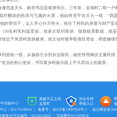
危急关头，杨世伟总是挺身而出。三年前，金湖村二组一户
面对翻滚的热浪与飞溅的火星，他始终坚守在灭火一线：“我
他的带动下，众人齐心扑灭明火，保住了村民的房屋与财产安全
淹、150名村民利益受损，他多次组织座谈、细致核算数据，稳妥完
导致近千米进村道路被淹，他主动对接争取项目资金，彻底修缮
抢险一线，从修路引水到兴业富民，杨世伟用脚步丈量民情
产党员的初心使命，书写着乡村振兴路上平凡而动人的篇章。
南媒不正之风
涉企专用
0号传媒中心
监督栏
举报入口
023-71630616
| 备案号：
渝ICP备13007954号-1
渝公网安备50011
务许可证编号：50120210022 |
互联网平台公约协议