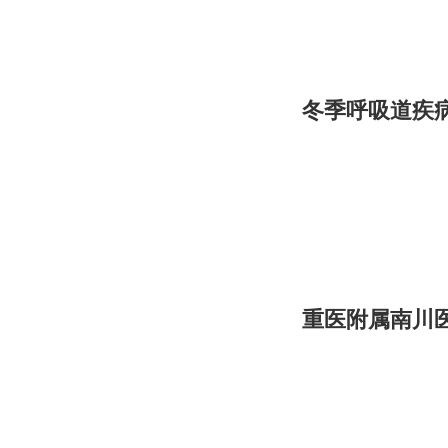
冬季呼吸道疾
重医附属南川