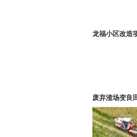
龙福小区改造
废弃渣场变良