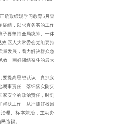
正确政绩观学习教育5月查
题症结，以求真务实的工作
班子要坚持全局统筹、一体
效;区人大常委会党组要持
质量发展，着力解决群众急
见效，画好团结奋斗的最大
门要提高思想认识，真抓实
地属事责任，落细落实防灾
国家安全的政治责任，时刻
和帮扶工作，从严抓好校园
头治理、标本兼治，主动办
为民造福。