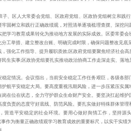
、区人大常委会党组、区政府党组、区政协党组树立和践行
要牢固树立和践行正确政绩观，对照清单逐项梳理查摆、深挖问
实把学习教育成果转化为推动地方发展的实际成效。区委常委会
化分工举措、建立整改台账、明确完成时限，确保问题整改见底见
践，强化工作指导、提升履职质效;区政府党组要聚焦经济社会高
好民生实事;区政协党组要扎实推动政治协商工作走深走实、落地
定情况。会议指出，当前安全稳定工作任务艰巨，各级各部
措护航平安稳定大局。要高度重视汛期风险，进一步压紧压实属
在岗在位在状态，全力守护群众生命财产安全。要坚决扛起维护
高度负责的态度守好底线、防范风险。要扎实做好特殊群体管理
，营造平安稳定的社会环境。要用心做好舆情工作，坚持源
办实事作为衡量正确政绩观学习教育成效的重要标尺，以实干实绩
项。