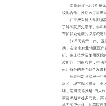
南川融媒讯(记者 盛余
校地合作、推动医疗康养
在重庆医科大学附属南川
了解医院历史沿革、学科
守护群众健康的深厚积淀
张泽民表示，南川区位
劲，在渝南黔北地区医疗
研、临床技术及附属医院
质扩容、均衡布局，推动
南川特色的医养融合发展样
马奇柯对张泽民一行来南
富区、城市靓区建设，全区
牌，南川统筹推进“四大
康需求越来越多元化、高
补齐医疗短板、扩容医疗