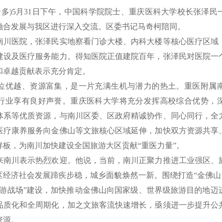
多)5月31日下午，中国科学院院士、重庆医科大学校长张泽民
融合发展与我区进行深入交流。区委书记马奇柯陪同。
医院，张泽民实地察看门诊大楼、内科大楼等核心医疗区域
建设及医疗服务能力。得知医院正值建院百年，张泽民对医院一
和卓越贡献表示充分肯定。
优越、资源富集，是一片充满生机与潜力的热土。重医附属南
行业享有良好声誉。重庆医科大学将充分发挥高校综合优势，
体系等优质资源，与南川区委、区政府精诚协作、同心同行，全
医疗康养服务向金佛山等文旅核心区域延伸，加快双方资源共享
板，为南川加快建设全国旅游大区贡献“重医力量”。
川表示热烈欢迎。他说，当前，南川正聚力推进工业强区、
经济社会发展蹄疾步稳，城乡面貌焕然一新。围绕打造“金佛山
旅游战场”建设，加快推动金佛山向国家级、世界级旅游目的地迈
品质化和全周期化，加之文旅客流快速增长，亟须进一步提升公
资源。