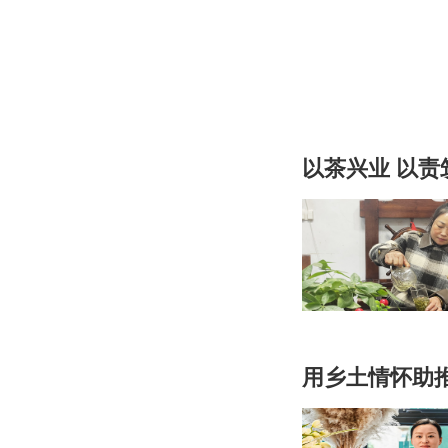
以茶兴业 以
用乡土情怀助