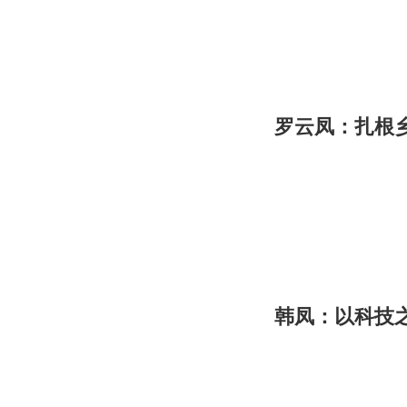
罗云凤：扎根乡
韩凤：以科技