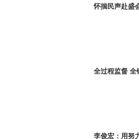
怀揣民声赴盛
全过程监督 
李俊宏：用努